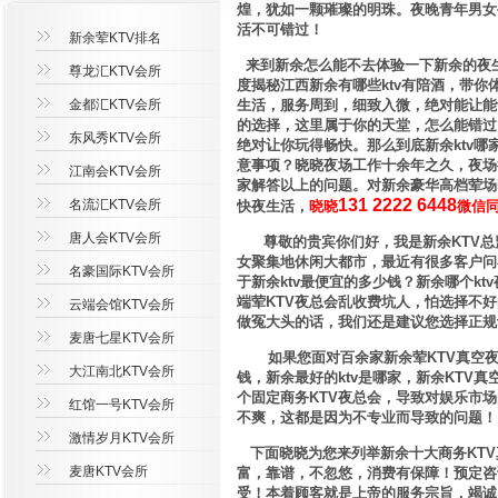
煌，犹如一颗璀璨的明珠。夜晚青年男女
活不可错过！
新余荤KTV排名
来到新余怎么能不去体验一下新余的夜生
尊龙汇KTV会所
度揭秘江西新余有哪些ktv有陪酒，带
金都汇KTV会所
生活，服务周到，细致入微，绝对能让能
的选择，这里属于你的天堂，怎么能错过
东风秀KTV会所
绝对让你玩得畅快。那么到底新余ktv哪
意事项？晓晓夜场工作十余年之久，夜场
江南会KTV会所
家解答以上的问题。对新余豪华高档荤场
131 2222 6448
名流汇KTV会所
快夜生活，
晓晓
微信
唐人会KTV会所
尊敬的贵宾你们好，我是新余KTV总监
女聚集地休闲大都市，最近有很多客户问
名豪国际KTV会所
于新余ktv最便宜的多少钱？新余哪个k
端荤KTV夜总会乱收费坑人，怕选择不
云端会馆KTV会所
做冤大头的话，我们还是建议您选择正规
麦唐七星KTV会所
如果您面对百余家新余荤KTV真空夜总
大江南北KTV会所
钱，新余最好的ktv是哪家，新余KT
个固定商务KTV夜总会，导致对娱乐市
红馆一号KTV会所
不爽，这都是因为不专业而导致的问题！
激情岁月KTV会所
下面晓晓为您来列举新余十大商务KTV
麦唐KTV会所
富，靠谱，不忽悠，消费有保障！预定咨
受！本着顾客就是上帝的服务宗旨，竭诚