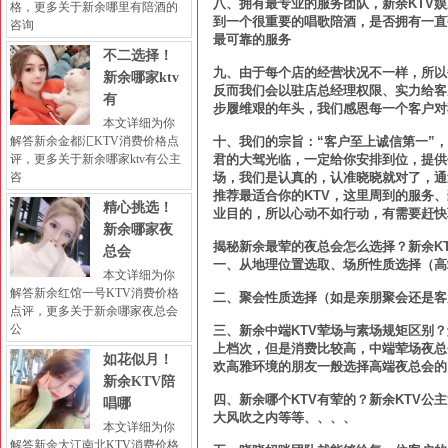
八、拥有最专业的服务团队，新余KTV
格，更多关于新余哪里有陪酒的
到一个很重要的唱歌陪酒，是否拥有一直
咨询
最可靠的服务
不二选择！
九、由于每个店的经营状况不一样，所以
新余哪家ktv
反而我们会以驻店总经理权限、实力给客
有
步履维艰的年头，我们感恩每一个客户对
本文详细为你
解答新余金都汇KTV消费价格点
十、我们的宗旨：“客户至上诚信第一”
评，更多关于新余哪家ktv有公主
君的大驾光临，一定给你安排到位，提供
咨
场，我们是认真的，认准晓晓就对了，通
推荐最适合你的KTV，这里周到的服务
精心挑选！
业目的，所以心动不如行动，有需要赶快
新余哪家夜
揭秘新余最荤的夜总会怎么选择？新余K
总会
一、从地理位置选取、场所性质选择（高
本文详细为你
解答新余红馆一号KTV消费价格
二、聚会性质选择（如是亲朋聚会还是客
点评，更多关于新余哪家夜总会
公
三、新余中端KTV荤场与素场规矩区别
上档次，但是消费比较高，中端荤场夜总
如花似月！
欢高雅环境的朋友一般选择高端夜总会的
新余KTV陪
四、新余哪个KTV有荤的？新余KTV
唱哪
大风吹之内等等、、、、
本文详细为你
解答新余大江南北KTV消费价格