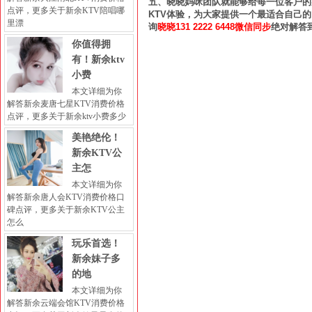
五、晓晓妈咪团队就能够给每一位客户的
点评，更多关于新余KTV陪唱哪
KTV体验，为大家提供一个最适合自己
里漂
询
晓晓131 2222 6448微信同步
绝对解答
你值得拥
有！新余ktv
小费
本文详细为你
解答新余麦唐七星KTV消费价格
点评，更多关于新余ktv小费多少
美艳绝伦！
新余KTV公
主怎
本文详细为你
解答新余唐人会KTV消费价格口
碑点评，更多关于新余KTV公主
怎么
玩乐首选！
新余妹子多
的地
本文详细为你
解答新余云端会馆KTV消费价格