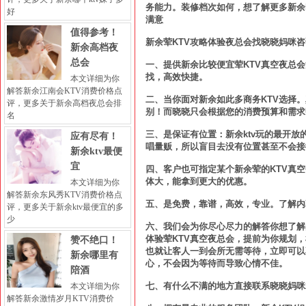
务能力。装修档次如何，想了解更多新余
好
满意
值得参考！
新余荤KTV攻略体验夜总会找晓晓妈咪
新余高档夜
总会
一、提供新余比较便宜荤KTV真空夜总会
找，高效快捷。
本文详细为你
解答新余江南会KTV消费价格点
二、当你面对新余如此多商务KTV选择
评，更多关于新余高档夜总会排
别！而晓晓只会根据您的消费预算和需求
名
三、是保证有位置：新余ktv玩的最开
应有尽有！
唱量贩，所以盲目去没有位置甚至不会接
新余ktv最便
宜
四、客户也可指定某个新余荤的KTV真
体大，能拿到更大的优惠。
本文详细为你
解答新余东风秀KTV消费价格点
五、是免费，靠谱，高效，专业。了解内
评，更多关于新余ktv最便宜的多
少
六、我们会为你尽心尽力的解答你想了解
体验荤KTV真空夜总会，提前为你规划
赞不绝口！
也就让客人一到会所无需等待，立即可以
新余哪里有
心，不会因为等待而导致心情不佳。
陪酒
七、有什么不满的地方直接联系晓晓妈咪
本文详细为你
解答新余激情岁月KTV消费价