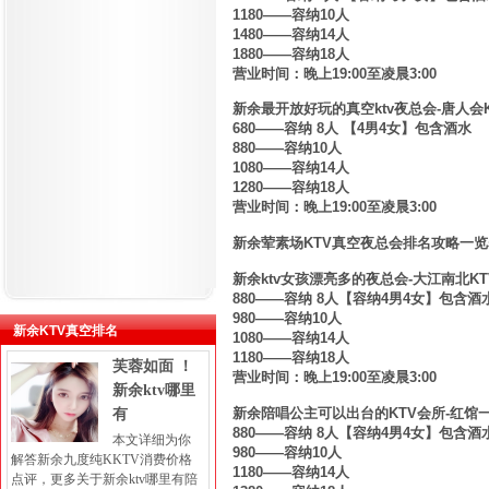
1180——容纳10人
1480——容纳14人
1880——容纳18人
营业时间：晚上19:00至凌晨3:00
新余最开放
好玩
的真空ktv夜总会-唐人会
680——容纳 8人 【4男4女】包含酒水
880——容纳10人
1080——容纳14人
1280——容纳18人
营业时间：晚上19:00至凌晨3:00
新余荤素场KTV真空夜总会排名攻略一览
新余ktv女孩漂亮多的夜总会-大江南北K
880——容纳 8人【容纳4男4女】包含酒
980——容纳10人
新余KTV真空排名
1080——容纳14人
1180——容纳18人
芙蓉如面 ！
营业时间：晚上19:00至凌晨3:00
新余ktv哪里
新余
陪唱公主
可以出台
的KTV会所
-红馆
有
880——容纳 8人【容纳4男4女】包含酒
本文详细为你
980——容纳10人
解答新余九度纯KKTV消费价格
1180——容纳14人
点评，更多关于新余ktv哪里有陪