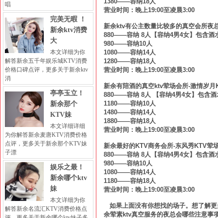
1380——容纳18人
唱
营业时间：晚上19:00至凌晨3:00
完美无暇 ！
新余ktv有公主数量比较多的真空会所夜总
新余ktv消费
880——容纳 8人【容纳4男4女】包含酒
大
980——容纳10人
本文详细为你
1080——容纳14人
解答新余五千年娱乐城KTV消费
1280——容纳18人
价格口碑点评，更多关于新余ktv
营业时间：晚上19:00至凌晨3:00
消
新余有陪酒的真空ktv荤场会所-激情岁月
亭亭玉立！
880——容纳 8人 【容纳4男4女】包含酒
1180——容纳10人
新余那个
1480——容纳14人
KTV妹
1880——容纳18人
本文详细详细
营业时间：晚上19:00至凌晨3:00
为你解答新余麦唐KTV消费价格
点评，更多关于新余那个KTV妹
新余最好的KTV商务会所-东风秀KTV荤
子漂
880——容纳 8人【容纳4男4女】包含酒
980——容纳10人
娱乐之最！
1080——容纳14人
新余哪个ktv
1180——容纳18人
妹
营业时间：晚上19:00至凌晨3:00
本文详细为你
如果上面没有你想找的场子。想了解更多
解答新余名流汇KTV消费价格点
余荤素ktv真空服务的夜总会哪些注意事
评，更多关于新余哪个ktv妹子多