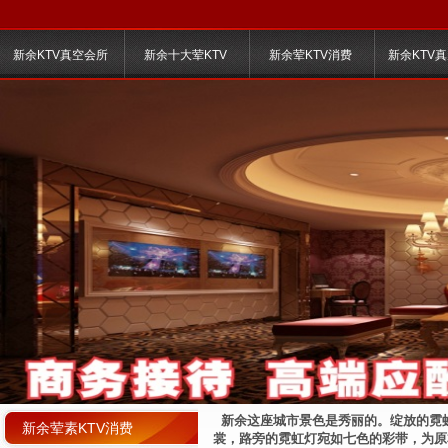
新余KTV真空会所
新余十大荤KTV
新余荤KTV消费
新余KTV
新余这座城市景色是秀丽的。绽放的霓
新余荤素KTV消费
裳，路旁的霓虹灯宛如七色的彩带，为原