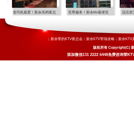
妹
老司机最爱！新余高档夜总
至尊服务！新余ktv最便宜
冠压群
新余荤的KTV夜总会
新余KTV荤场攻略
新余KTV
|
|
|
版权所有 Copyright
添加微信131 2222 6448免费咨询