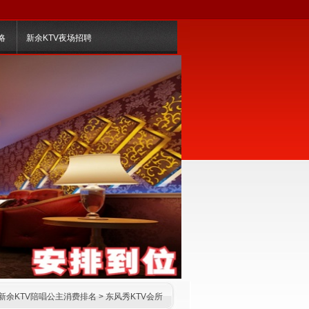
略
新余KTV夜场招聘
新余KTV陪唱公主消费排名
>
东风秀KTV会所