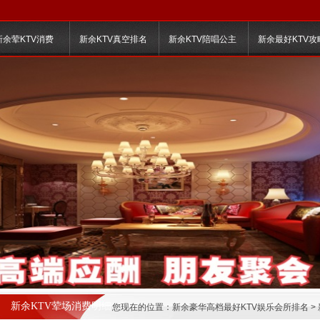
新余荤KTV消费
新余KTV真空排名
新余KTV陪唱公主
新余最好KTV攻
新余KTV荤场消费明细
您现在的位置：
新余豪华高档最好KTV娱乐会所排名
>