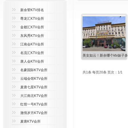
新余荤KTV排名
尊龙汇KTV会所
金都汇KTV会所
东风秀KTV会所
江南会KTV会所
名流汇KTV会所
美女如云！新余哪个ktv妹子多
唐人会KTV会所
名豪国际KTV会所
共1条 每页20条 页次：1/1
云端会馆KTV会所
麦唐七星KTV会所
大江南北KTV会所
红馆一号KTV会所
激情岁月KTV会所
麦唐KTV会所