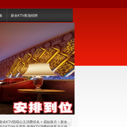
略
新余KTV夜场招聘
新余KTV陪唱公主消费排名
> 眉如新月！新余
那个KTV妹子漂亮-麦唐KTV消费价格客户点评