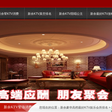
新余荤KTV消费
新余KTV真空排名
新余KTV陪唱公主
新余最好KTV攻
新余KTV荤场消费明细
您现在的位置：
新余豪华高档最好KTV娱乐会所排名
>